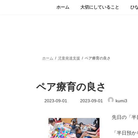
コ
ナ
ホーム
大切にしていること
ひ
ン
ビ
テ
ゲ
ン
ー
ツ
シ
へ
ョ
ス
ン
キ
に
ッ
移
ホーム
児童発達支援
ペア療育の良さ
プ
動
ペア療育の良さ
最
2023-09-01
2023-09-01
kumi3
終
更
新
先日の「半
日
時
:
「半日預か