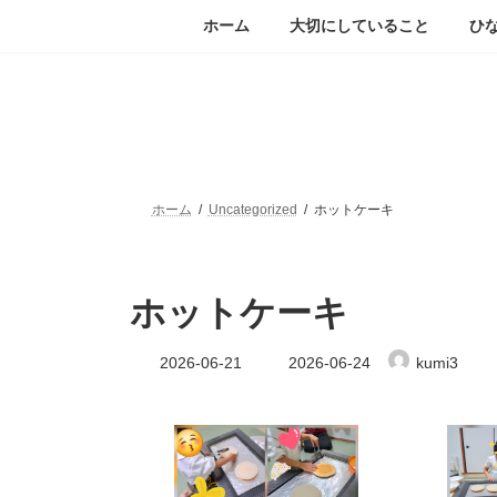
コ
ナ
ホーム
大切にしていること
ひ
ン
ビ
テ
ゲ
ン
ー
ツ
シ
へ
ョ
ス
ン
キ
に
ッ
移
ホーム
Uncategorized
ホットケーキ
プ
動
ホットケーキ
最
2026-06-21
2026-06-24
kumi3
終
更
新
日
時
: