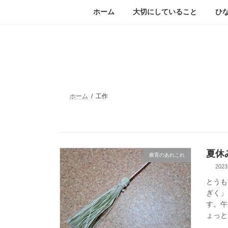
コ
ナ
ホーム
大切にしていること
ひ
ン
ビ
テ
ゲ
ン
ー
ツ
シ
へ
ョ
ス
ン
キ
に
ッ
移
ホーム
工作
プ
動
夏休
療育のあれこれ
2023
とうも
ぎく」
す。午
ょっと