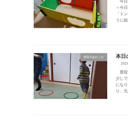
今日は
＜今日
「トン
うに組
本日
療育のあれこれ
2023
普段通
少しで
になり
り、元