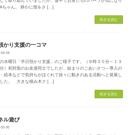
して取り組んでいましたが、途中でお友だちのパーツが気になり
Aちゃん。 静かに指をさ […]
続きを読む
預かり支援の一コマ
-04-29
水曜日「半日預かり支援」のご様子です。（９時３０分～１３
分）初対面のお友達同士でしたが、始まりのごあいさつ～導入の
・絵本などで気持ちがほぐれて徐々に動きのある活動へと発展し
した。 大きな積み木ク […]
続きを読む
ネル遊び
-03-30