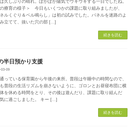
久しぶりの晴れ。ぽかぽか陽気でウキウキする一日でしたね。
の療育の様子＞ 今日もいくつかの課題に取り組みましたが、
ネルくぐり＆ベル鳴らし」は初の試みでした。パネルを迷路のよ
み立てて、抜いた穴の部 […]
続きを読む
の半日預かり支援
-03-09
っている保育園から午後の来所。普段は午睡中の時間なので、
も普段の生活リズムを崩さないように、ゴロンとお昼寝布団に横
体を休める時間をとり、その後は遊んだり、課題に取り組んだ
気に過ごしました。 キー […]
続きを読む