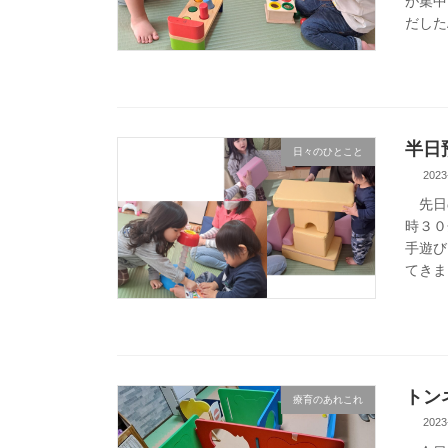
が集中
だした
半日
日々のひとこと
2023
先日の
時３０
手遊び
てきま
トン
療育のあれこれ
2023