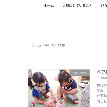
コ
ナ
ホーム
大切にしていること
ひ
ン
ビ
テ
ゲ
ン
ー
ツ
シ
へ
ョ
ス
ン
キ
に
ッ
移
ホーム
半日預かり支援
プ
動
ペア
児童発達支援
2023
先日の
支援」
た運動
同じも