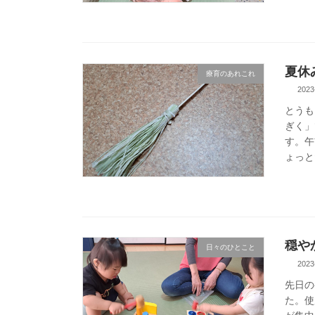
夏休
療育のあれこれ
2023
とうも
ぎく」
す。午
ょっと
穏や
日々のひとこと
2023
先日の
た。使