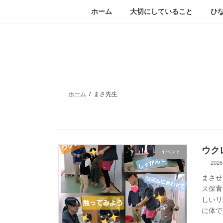
コ
ナ
ホーム
大切にしていること
ひ
ン
ビ
テ
ゲ
ン
ー
ツ
シ
へ
ョ
ス
ン
キ
に
ッ
移
ホーム
まさ先生
プ
動
ウク
イベント
2026
まさせ
ス保育
しいリ
に体で