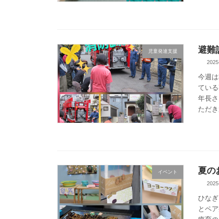
避難
児童発達支援
2025
今週は
ている
年長さ
ただき
夏の
イベント
2025
ひなぎ
とペア