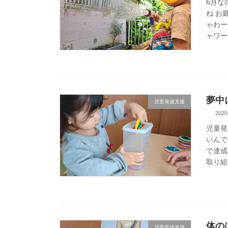
6月な
ね お
ゃわー
ャワー
夢中
児童発達支援
2025
児童発
いんで
で達成
取り組
体の
児童発達支援