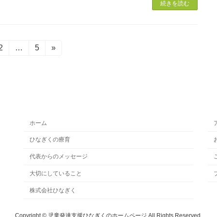
続きを読む
固
2
…
固
5
»
定
定
ペ
ペ
ー
ー
ジ
ジ
ホーム
ひなぎくの療育
代表からのメッセージ
大切にしていること
株式会社ひなぎく
Copyright © 児童発達支援ひなぎくのホームページ All Rights Reserved.