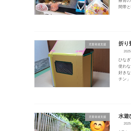
療育の
間帯と
折り
児童発達支援
2025
ひなぎ
使わな
好きな
チン」
水遊
児童発達支援
2025