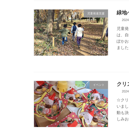
緑地
児童発達支援
2024
児童発
は、自
ぽかお
ました
クリ
イベント
2024
☆クリ
いまし
動も決
しみお