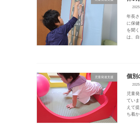
2025
年長さ
に保健
を聞く
は、自
個別
児童発達支援
2025
児童発
ていま
えて提
ち着か