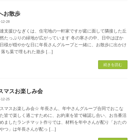
へお散歩
-12-28
達支援ひなぎくは、住宅地の一軒家ですが庭に面して隣接した丘
然たっぷりの緑地が広がっています 冬の寒さの中、日中はぽか
日様が穏やかな日に年長さんグループと一緒に、お散歩に出かけ
 落ち葉で埋もれた遊歩 […]
続きを読む
スマスお楽しみ会
-12-25
スマスお楽しみ会☆ 年長さん、年中さんグループ合同でおこな
た皆で楽しく過ごすために、お約束を皆で確認し合い、お当番活
めましたランチマット作りでは、材料を年中さんが配り「おたの
やつ」は年長さんが配っ […]