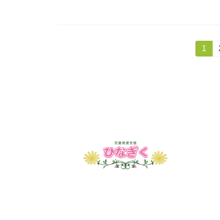
投
固
1
定
稿
ペ
ー
の
ジ
ペ
ー
ジ
送
り