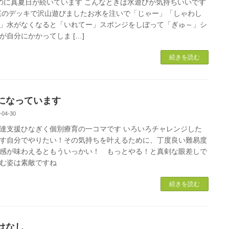
のに真夏日が続いています こんなときは水遊びが気持ちいいです
庭のデッキで沢山遊びましたお水を注いで「じゃー」「しゃわし
」水がなくなると「いれてー」スポンジをしぼって「ぎゅ～」シ
が自分にかかってしま […]
続きを読む
になっています
-04-30
達支援ひなぎく個別療育の一コマです いろいろチャレンジした
す自分でやりたい！その気持ちを叶えるために、丁度良い難易度
感が味わえるともういっかい！ もっとやる！と真剣な眼差しで
む姿は素敵ですね
続きを読む
はなし