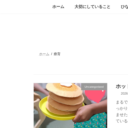
コ
ナ
ホーム
大切にしていること
ひ
ン
ビ
テ
ゲ
ン
ー
ツ
シ
へ
ョ
ス
ン
キ
に
ッ
移
ホーム
療育
プ
動
ホッ
Uncategorized
2026
まるで
っかり
ませた
ている