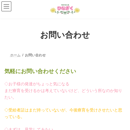
コ
ナ
ン
ビ
テ
ゲ
ン
ー
ツ
シ
へ
ョ
お問い合わせ
ス
ン
キ
に
ッ
移
プ
動
ホーム
お問い合わせ
気軽にお問い合わせください
◇お子様の発達がちょっと気になる
まだ療育を受けるかは考えていないけど、どういう所なのか知り
たい。
◇受給者証はまだ持っていないが、今後療育を受けさせたいと思
っている。
◇まずは、見学してみたい。